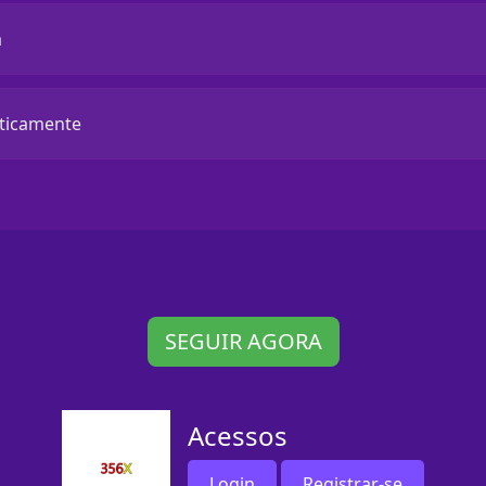
a
aticamente
SEGUIR AGORA
Acessos
Login
Registrar-se