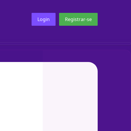
Login
Registrar-se