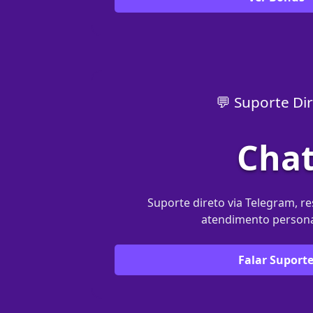
💬 Suporte Di
Cha
Suporte direto via Telegram, r
atendimento persona
Falar Suport