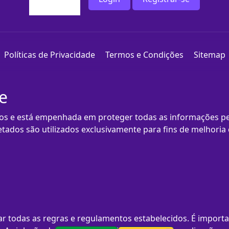
Políticas de Privacidade
Termos e Condições
Sitemap
de
rios e está empenhada em proteger todas as informações p
tados são utilizados exclusivamente para fins de melhoria
 todas as regras e regulamentos estabelecidos. É importa