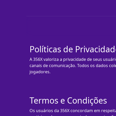
Políticas de Privacida
A 356X valoriza a privacidade de seus usuá
canais de comunicação. Todos os dados cole
jogadores.
Termos e Condições
Os usuários da 356X concordam em respeitar