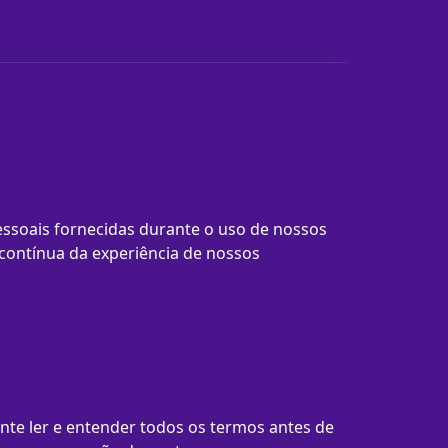
essoais fornecidas durante o uso de nossos
 contínua da experiência de nossos
nte ler e entender todos os termos antes de