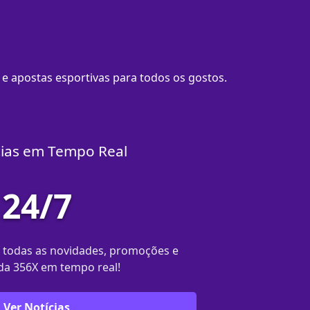
 e apostas esportivas para todos os gostos.
cias em Tempo Real
24/7
e todas as novidades, promoções e
da 356X em tempo real!
Ver Notícias