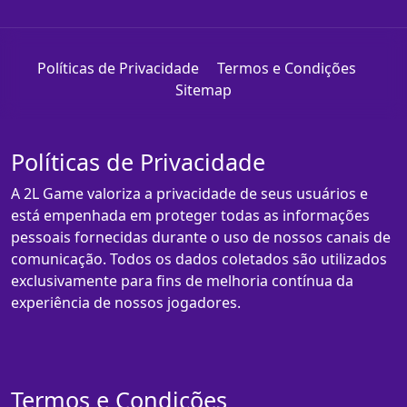
Políticas de Privacidade
Termos e Condições
Sitemap
Políticas de Privacidade
A 2L Game valoriza a privacidade de seus usuários e
está empenhada em proteger todas as informações
pessoais fornecidas durante o uso de nossos canais de
comunicação. Todos os dados coletados são utilizados
exclusivamente para fins de melhoria contínua da
experiência de nossos jogadores.
Termos e Condições