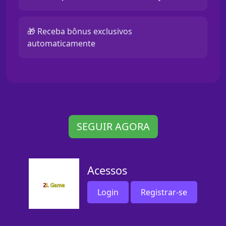
🎁 Receba bônus exclusivos
automaticamente
SEGUIR AGORA
Acessos
Login
Registrar-se