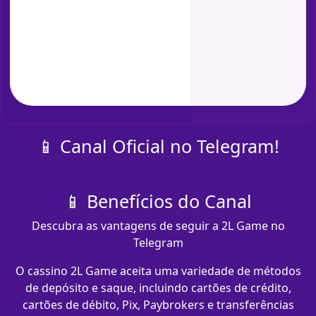
📱 Canal Oficial no Telegram!
📱 Benefícios do Canal
Descubra as vantagens de seguir a 2L Game no
Telegram
O cassino 2L Game aceita uma variedade de métodos
de depósito e saque, incluindo cartões de crédito,
cartões de débito, Pix, Paybrokers e transferências