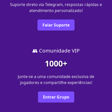
Suporte direto via Telegram, respostas rápidas e
atendimento personalizado!
Falar Suporte
👥 Comunidade VIP
1000+
Junte-se a uma comunidade exclusiva de
jogadores e compartilhe experiências!
Entrar Grupo