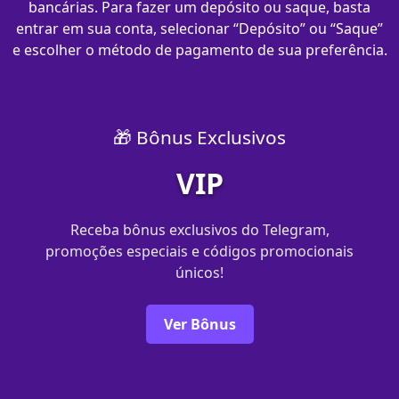
bancárias. Para fazer um depósito ou saque, basta
entrar em sua conta, selecionar “Depósito” ou “Saque”
e escolher o método de pagamento de sua preferência.
🎁 Bônus Exclusivos
VIP
Receba bônus exclusivos do Telegram,
promoções especiais e códigos promocionais
únicos!
Ver Bônus