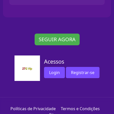
SEGUIR AGORA
Acessos
Login
Registrar-se
Políticas de Privacidade
Termos e Condições