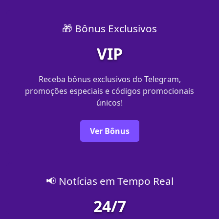
🎁 Bônus Exclusivos
VIP
Receba bônus exclusivos do Telegram,
promoções especiais e códigos promocionais
únicos!
Ver Bônus
📢 Notícias em Tempo Real
24/7