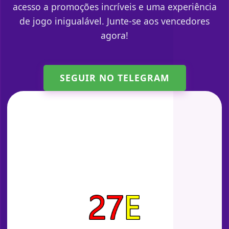
acesso a promoções incríveis e uma experiência
de jogo inigualável. Junte-se aos vencedores
agora!
SEGUIR NO TELEGRAM