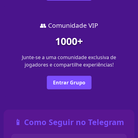
👥 Comunidade VIP
1000+
Junte-se a uma comunidade exclusiva de
jogadores e compartilhe experiências!
Entrar Grupo
📱 Como Seguir no Telegram