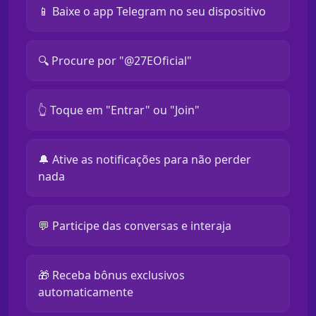
📱 Baixe o app Telegram no seu dispositivo
🔍 Procure por "@27EOficial"
👆 Toque em "Entrar" ou "Join"
🔔 Ative as notificações para não perder
nada
💬 Participe das conversas e interaja
🎁 Receba bônus exclusivos
automaticamente