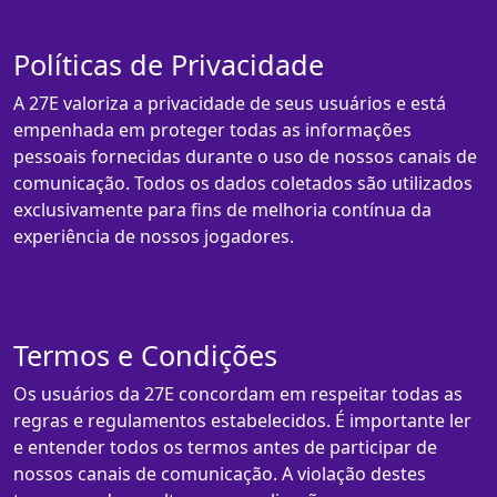
Políticas de Privacidade
A 27E valoriza a privacidade de seus usuários e está
empenhada em proteger todas as informações
pessoais fornecidas durante o uso de nossos canais de
comunicação. Todos os dados coletados são utilizados
exclusivamente para fins de melhoria contínua da
experiência de nossos jogadores.
Termos e Condições
Os usuários da 27E concordam em respeitar todas as
regras e regulamentos estabelecidos. É importante ler
e entender todos os termos antes de participar de
nossos canais de comunicação. A violação destes