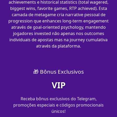
achievements e historical statistics (total wagered,
biggest wins, favorite games, RTP achieved). Esta
camada de metagame cria narrative pessoal de
progression que enhances long-term engagement
através de goal-oriented psychology, mantendo
jogadores invested não apenas nos outcomes
individuais de apostas mas na journey cumulativa
através da plataforma.
🎁 Bônus Exclusivos
VIP
Receba bônus exclusivos do Telegram,
promoções especiais e códigos promocionais
únicos!