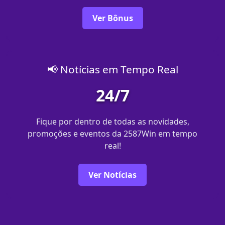
Ver Bônus
📢 Notícias em Tempo Real
24/7
Fique por dentro de todas as novidades,
promoções e eventos da 2587Win em tempo
real!
Ver Notícias