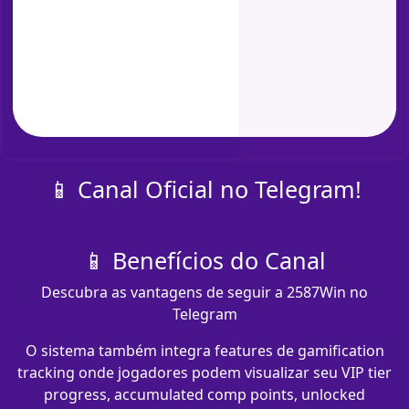
📱 Canal Oficial no Telegram!
📱 Benefícios do Canal
Descubra as vantagens de seguir a 2587Win no
Telegram
O sistema também integra features de gamification
tracking onde jogadores podem visualizar seu VIP tier
progress, accumulated comp points, unlocked