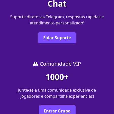
Chat
Suporte direto via Telegram, respostas rápidas e
atendimento personalizado!
Falar Suporte
👥 Comunidade VIP
1000+
Junte-se a uma comunidade exclusiva de
jogadores e compartilhe experiências!
Entrar Grupo