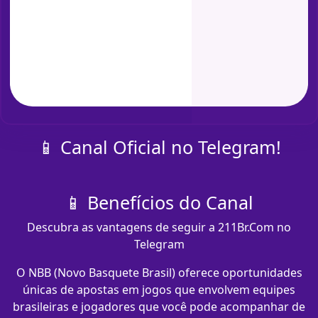
📱 Canal Oficial no Telegram!
📱 Benefícios do Canal
Descubra as vantagens de seguir a 211Br.Com no
Telegram
O NBB (Novo Basquete Brasil) oferece oportunidades
únicas de apostas em jogos que envolvem equipes
brasileiras e jogadores que você pode acompanhar de