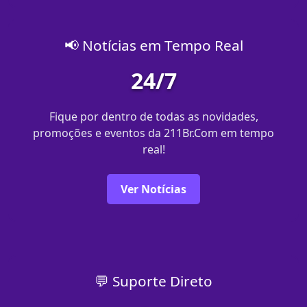
📢 Notícias em Tempo Real
24/7
Fique por dentro de todas as novidades,
promoções e eventos da 211Br.Com em tempo
real!
Ver Notícias
💬 Suporte Direto