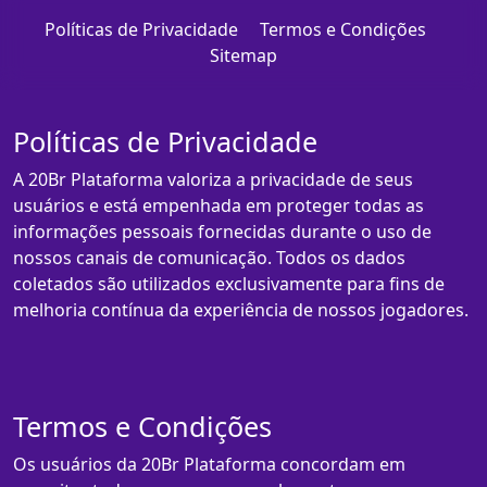
Políticas de Privacidade
Termos e Condições
Sitemap
Políticas de Privacidade
A 20Br Plataforma valoriza a privacidade de seus
usuários e está empenhada em proteger todas as
informações pessoais fornecidas durante o uso de
nossos canais de comunicação. Todos os dados
coletados são utilizados exclusivamente para fins de
melhoria contínua da experiência de nossos jogadores.
Termos e Condições
Os usuários da 20Br Plataforma concordam em