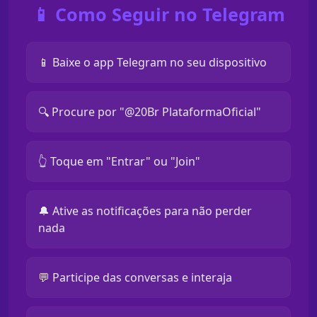
📱 Como Seguir no Telegram
📱 Baixe o app Telegram no seu dispositivo
🔍 Procure por "@20Br PlataformaOficial"
👆 Toque em "Entrar" ou "Join"
🔔 Ative as notificações para não perder
nada
💬 Participe das conversas e interaja