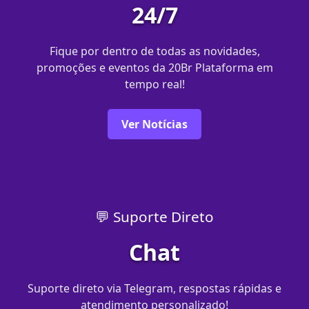
24/7
Fique por dentro de todas as novidades,
promoções e eventos da 20Br Plataforma em
tempo real!
Ver Notícias
💬 Suporte Direto
Chat
Suporte direto via Telegram, respostas rápidas e
atendimento personalizado!