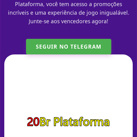
Plataforma, você tem acesso a promoções
incríveis e uma experiência de jogo inigualável.
Junte-se aos vencedores agora!
SEGUIR NO TELEGRAM