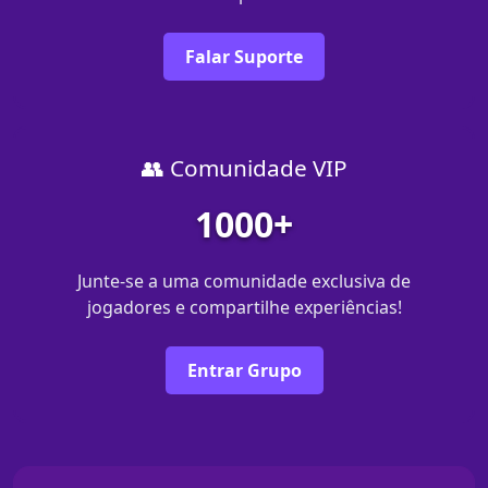
Falar Suporte
👥 Comunidade VIP
1000+
Junte-se a uma comunidade exclusiva de
jogadores e compartilhe experiências!
Entrar Grupo