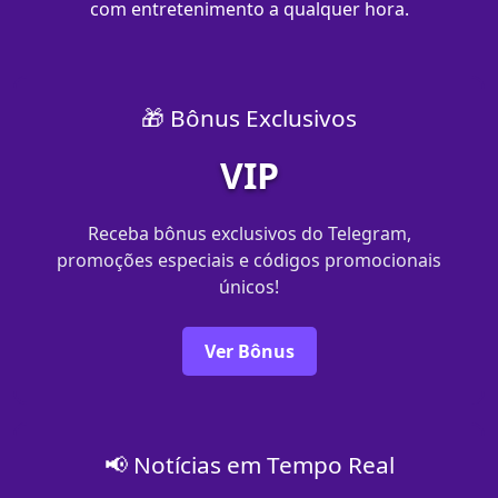
com entretenimento a qualquer hora.
🎁 Bônus Exclusivos
VIP
Receba bônus exclusivos do Telegram,
promoções especiais e códigos promocionais
únicos!
Ver Bônus
📢 Notícias em Tempo Real