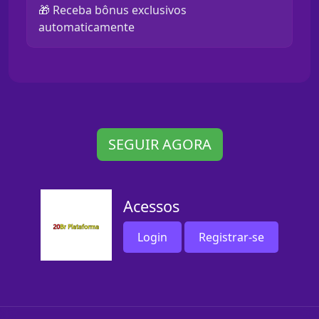
🎁 Receba bônus exclusivos
automaticamente
SEGUIR AGORA
Acessos
Login
Registrar-se