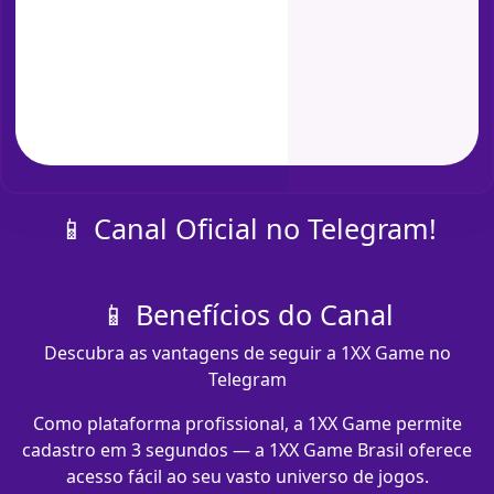
📱 Canal Oficial no Telegram!
📱 Benefícios do Canal
Descubra as vantagens de seguir a 1XX Game no
Telegram
Como plataforma profissional, a 1XX Game permite
cadastro em 3 segundos — a 1XX Game Brasil oferece
acesso fácil ao seu vasto universo de jogos.