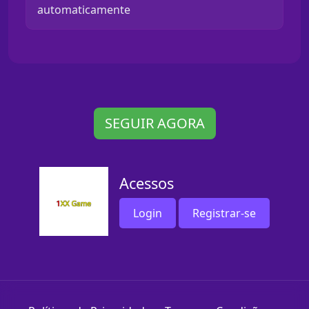
automaticamente
SEGUIR AGORA
Acessos
Login
Registrar-se