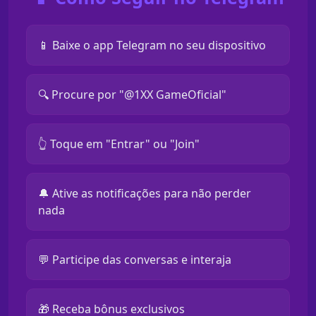
📱 Baixe o app Telegram no seu dispositivo
🔍 Procure por "@1XX GameOficial"
👆 Toque em "Entrar" ou "Join"
🔔 Ative as notificações para não perder
nada
💬 Participe das conversas e interaja
🎁 Receba bônus exclusivos