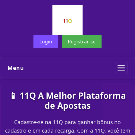
Login
Registrar-se
Menu
📱 11Q A Melhor Plataforma
de Apostas
Cadastre-se na 11Q para ganhar bônus no
cadastro e em cada recarga. Com a 11Q, você tem