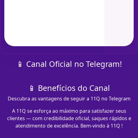
📱 Canal Oficial no Telegram!
📱 Benefícios do Canal
Descubra as vantagens de seguir a 11Q no Telegram
A 11Q se esforça ao máximo para satisfazer seus
clientes — com credibilidade oficial, saques rápidos e
atendimento de excelência. Bem-vindo à 11Q !