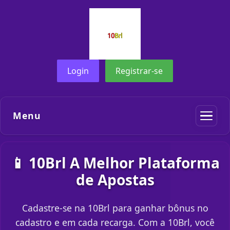
Login
Registrar-se
Menu
📱 10Brl A Melhor Plataforma
de Apostas
Cadastre-se na 10Brl para ganhar bônus no
cadastro e em cada recarga. Com a 10Brl, você