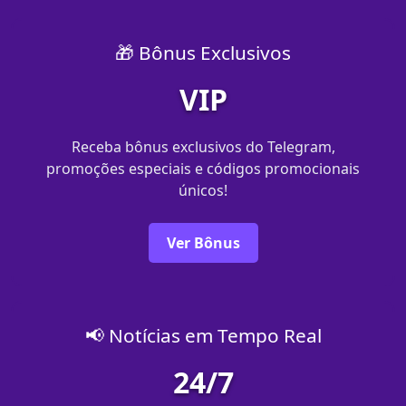
🎁 Bônus Exclusivos
VIP
Receba bônus exclusivos do Telegram,
promoções especiais e códigos promocionais
únicos!
Ver Bônus
📢 Notícias em Tempo Real
24/7