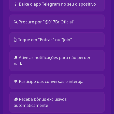
📱 Baixe o app Telegram no seu dispositivo
🔍 Procure por "@017BrlOficial"
👆 Toque em "Entrar" ou "Join"
🔔 Ative as notificações para não perder
nada
💬 Participe das conversas e interaja
🎁 Receba bônus exclusivos
automaticamente