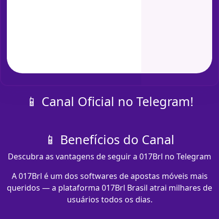
📱 Canal Oficial no Telegram!
📱 Benefícios do Canal
Descubra as vantagens de seguir a 017Brl no Telegram
A 017Brl é um dos softwares de apostas móveis mais
queridos — a plataforma 017Brl Brasil atrai milhares de
usuários todos os dias.