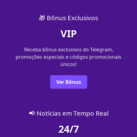
🎁 Bônus Exclusivos
VIP
Receba bônus exclusivos do Telegram,
promoções especiais e códigos promocionais
únicos!
Ver Bônus
📢 Notícias em Tempo Real
24/7