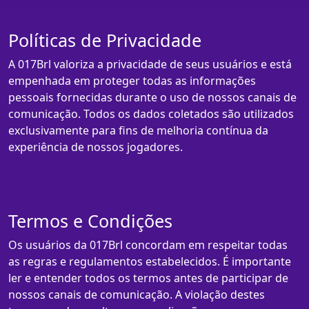
Políticas de Privacidade
A 017Brl valoriza a privacidade de seus usuários e está
empenhada em proteger todas as informações
pessoais fornecidas durante o uso de nossos canais de
comunicação. Todos os dados coletados são utilizados
exclusivamente para fins de melhoria contínua da
experiência de nossos jogadores.
Termos e Condições
Os usuários da 017Brl concordam em respeitar todas
as regras e regulamentos estabelecidos. É importante
ler e entender todos os termos antes de participar de
nossos canais de comunicação. A violação destes