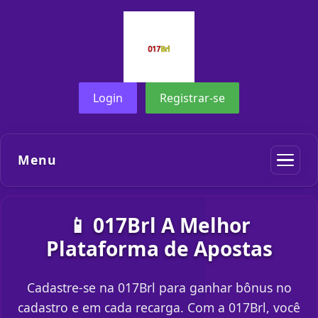
Login
Registrar-se
Menu
📱 017Brl A Melhor
Plataforma de Apostas
Cadastre-se na 017Brl para ganhar bônus no
cadastro e em cada recarga. Com a 017Brl, você