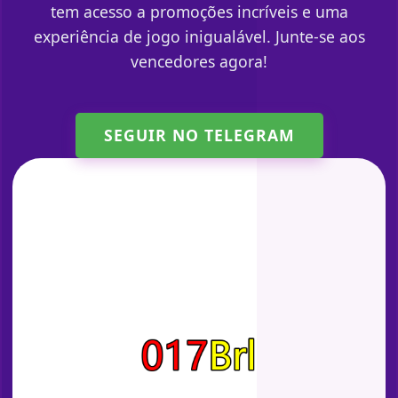
tem acesso a promoções incríveis e uma
experiência de jogo inigualável. Junte-se aos
vencedores agora!
SEGUIR NO TELEGRAM