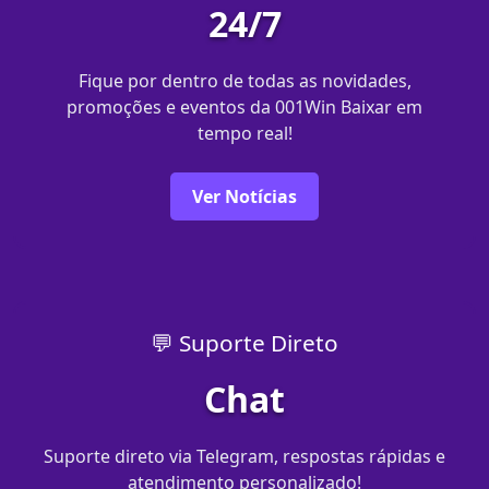
24/7
Fique por dentro de todas as novidades,
promoções e eventos da 001Win Baixar em
tempo real!
Ver Notícias
💬 Suporte Direto
Chat
Suporte direto via Telegram, respostas rápidas e
atendimento personalizado!